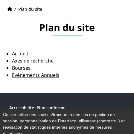
Accueil
Accueil
/
Plan du site
Plan du site
Accueil
Axes de recherche
Bourses
Evénements Annuels
Accessibilite : Non conforme
Plan du site
Ce site utilise des cookies/traceurs à des fins de gestion de
Mentions légales
session, personnalisation de l'interface utilisateur (contraste..) et
Contact
réalisation de statistiques internes anonymes de mesures
d'audience.