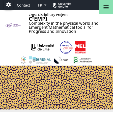
Accéder au menu principal
Accéder au contenu
M
Contact
FR
Paramétrage
Cross-Disciplinary Projects
C²EMPI
Complexity in the physical world and
Emergent Mathematical tools, for
Progress and Innovation